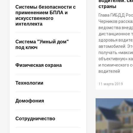
водителей: ск
страны
Системы безопасности с
применением БПЛА и
Глава ГИБДД Ро
искусственного
Черников расска
интеллекта
ведомства внедр
дистанционное 
здоровья водит
Система "Умный дом"
автомобилей. Э
под ключ
получать «макс
объективную» ка
и психического 
Физическая охрана
водителей
Технологии
11 марта 2019
Домофония
Сотрудничество