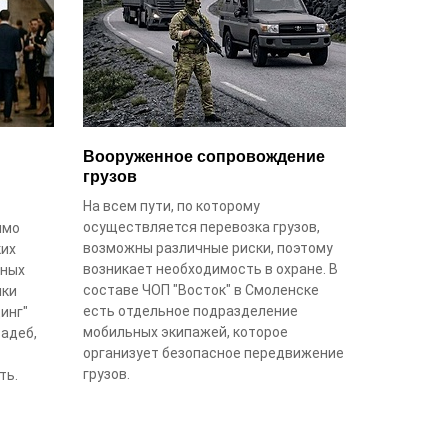
Вооруженное сопровождение
грузов
На всем пути, по которому
осуществляется перевозка грузов,
имо
возможны различные риски, поэтому
ких
возникает необходимость в охране. В
зных
составе ЧОП "Восток" в Смоленске
ики
есть отдельное подразделение
инг"
мобильных экипажей, которое
адеб,
организует безопасное передвижение
грузов.
ть.