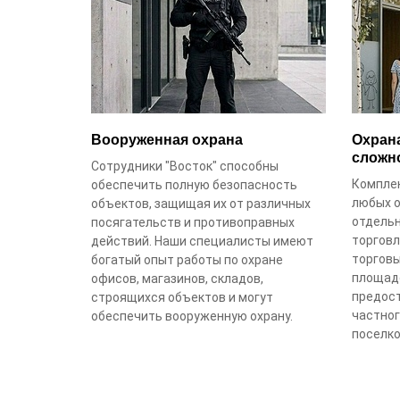
Вооруженная охрана
Охран
сложн
Сотрудники "Восток" способны
Комплек
обеспечить полную безопасность
любых 
объектов, защищая их от различных
отдельн
посягательств и противоправных
торговл
действий. Наши специалисты имеют
торговы
богатый опыт работы по охране
площадо
офисов, магазинов, складов,
предост
строящихся объектов и могут
частног
обеспечить вооруженную охрану.
поселко