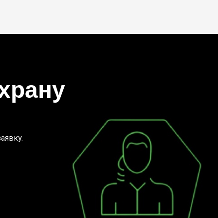
храну
аявку.