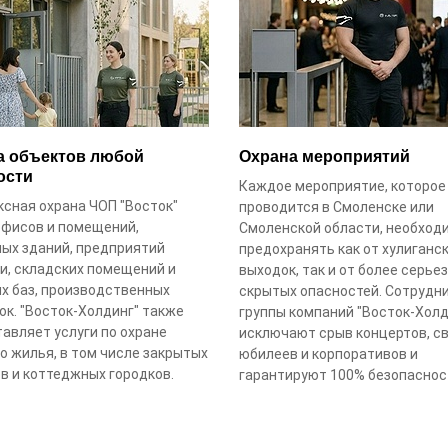
а объектов любой
Охрана мероприятий
ости
Каждое мероприятие, которое
сная охрана ЧОП "Восток"
проводится в Смоленске или
офисов и помещений,
Смоленской области, необход
ых зданий, предприятий
предохранять как от хулиганс
и, складских помещений и
выходок, так и от более серье
х баз, производственных
скрытых опасностей. Сотрудн
к. "Восток-Холдинг" также
группы компаний "Восток-Холд
авляет услуги по охране
исключают срыв концертов, св
о жилья, в том числе закрытых
юбилеев и корпоративов и
в и коттеджных городков.
гарантируют 100% безопаснос