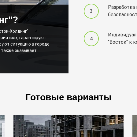
Разработка 
безопаснос
нг"?
сток-Холдинг"
Индивидуал
риятиях, гарантируют
"Восток" к 
руют ситуацию в городе
 также оказывает
Готовые варианты